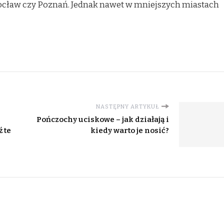
rocław czy Poznań. Jednak nawet w mniejszych miastach
NASTĘPNY ARTYKUŁ
Pończochy uciskowe – jak działają i
 te
kiedy warto je nosić?