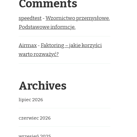
Comments
speedtest
-
Wzornictwo przemysłowe.
Podstawowe informcje.
Airmax
-
Faktoring – jakie korzyści
warto rozważyć?
Archives
lipiec 2026
czerwiec 2026
wrzesień 2025