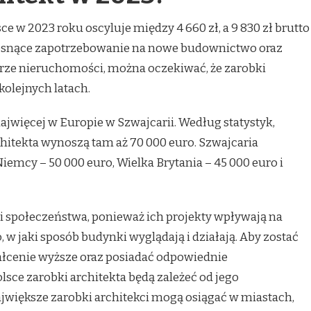
e w 2023 roku oscyluje między 4 660 zł, a 9 830 zł brutto
rosnące zapotrzebowanie na nowe budownictwo oraz
orze nieruchomości, można oczekiwać, że zarobki
olejnych latach.
 najwięcej w Europie w Szwajcarii. Według statystyk,
chitekta wynoszą tam aż 70 000 euro. Szwajcaria
iemcy – 50 000 euro, Wielka Brytania – 45 000 euro i
 społeczeństwa, ponieważ ich projekty wpływają na
, w jaki sposób budynki wyglądają i działają. Aby zostać
ałcenie wyższe oraz posiadać odpowiednie
sce zarobki architekta będą zależeć od jego
jwiększe zarobki architekci mogą osiągać w miastach,