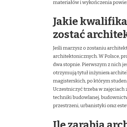
materiałów i wykończenia powie
Jakie kwalifik
zostać archite
Jeśli marzysz o zostaniu archit
architektonicznych. W Polsce, p
dwa stopnie. Pierwszym z nich jes
otrzymują tytuł inżyniera archit
magisterskich, po którym studenc
Uczestniczyć trzeba w zajęciach z 
techniki budowlanej, budownict
przestrzeni, urbanistyki oraz este
Ile zarabia arc