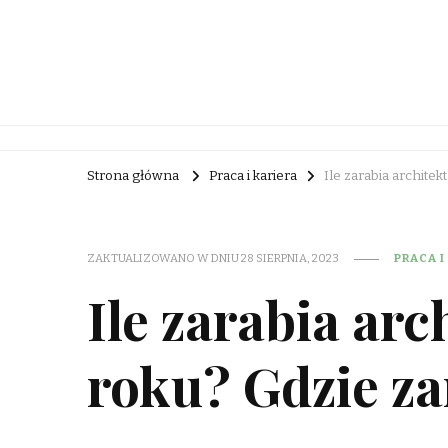
Rebuc Blog
Strona główna
Praca i kariera
Ile zarabia architek
ZAKTUALIZOWANO W DNIU
28 SIERPNIA, 2023
PRACA I
Ile zarabia arc
roku? Gdzie za