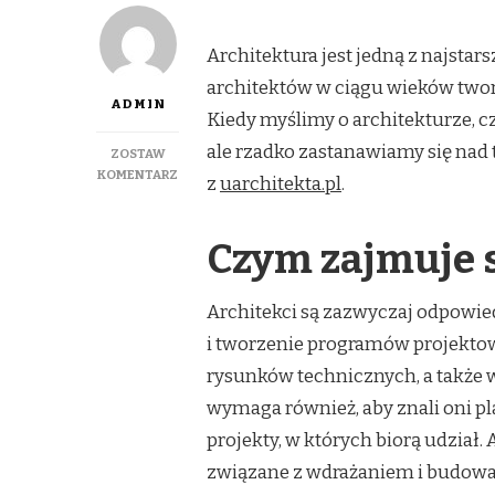
Architektura jest jedną z najstarsz
architektów w ciągu wieków twor
ADMIN
Kiedy myślimy o architekturze, cz
ale rzadko zastanawiamy się nad t
ZOSTAW
DO
KOMENTARZ
z
uarchitekta.pl
.
ILE
ZARABIA
ARCHITEKT
Czym zajmuje s
W
2023
ROKU?
Architekci są zazwyczaj odpowie
GDZIE
i tworzenie programów projekto
ZARABIA
NAJWIĘCEJ?
rysunków technicznych, a także 
wymaga również, aby znali oni pl
projekty, w których biorą udział.
związane z wdrażaniem i budowa