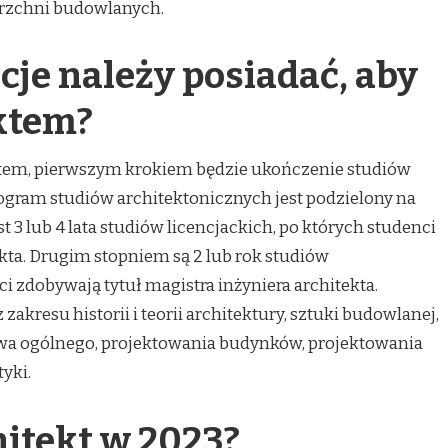
rzchni budowlanych.
acje należy posiadać, aby
ktem?
ektem, pierwszym krokiem będzie ukończenie studiów
rogram studiów architektonicznych jest podzielony na
t 3 lub 4 lata studiów licencjackich, po których studenci
ekta. Drugim stopniem są 2 lub rok studiów
i zdobywają tytuł magistra inżyniera architekta.
zakresu historii i teorii architektury, sztuki budowlanej,
wa ogólnego, projektowania budynków, projektowania
tyki.
hitekt w 2023?