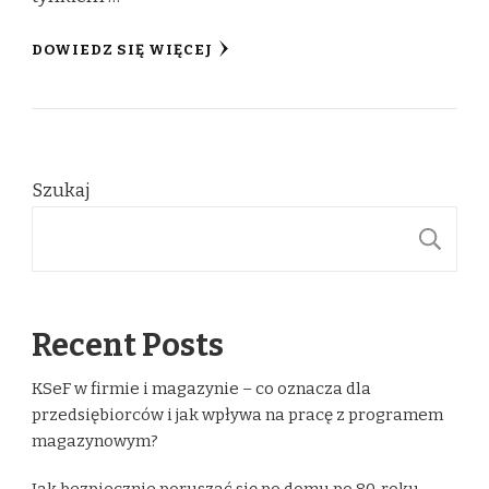
DOWIEDZ SIĘ WIĘCEJ
Szukaj
S
Recent Posts
KSeF w firmie i magazynie – co oznacza dla
przedsiębiorców i jak wpływa na pracę z programem
magazynowym?
Jak bezpiecznie poruszać się po domu po 80. roku