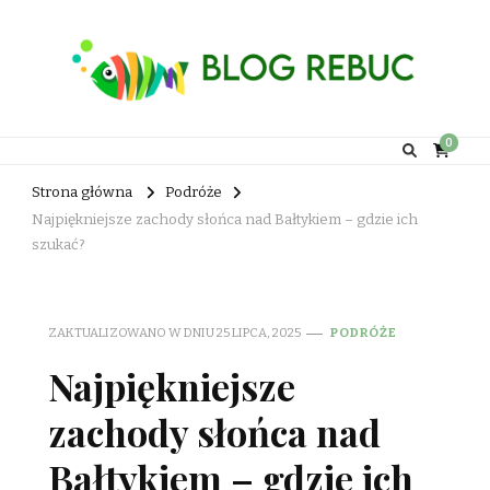
Rebuc Blog
0
Strona główna
Podróże
Najpiękniejsze zachody słońca nad Bałtykiem – gdzie ich
szukać?
ZAKTUALIZOWANO W DNIU
25 LIPCA, 2025
PODRÓŻE
Najpiękniejsze
zachody słońca nad
Bałtykiem – gdzie ich