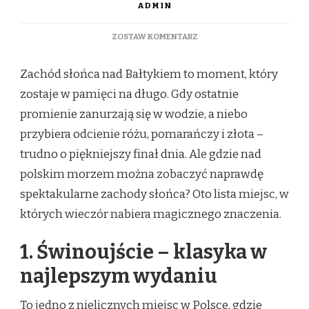
ADMIN
DO
ZOSTAW KOMENTARZ
NAJPIĘKNIEJSZE
ZACHODY
Zachód słońca nad Bałtykiem to moment, który
SŁOŃCA
NAD
zostaje w pamięci na długo. Gdy ostatnie
BAŁTYKIEM
promienie zanurzają się w wodzie, a niebo
–
GDZIE
przybiera odcienie różu, pomarańczy i złota –
ICH
trudno o piękniejszy finał dnia. Ale gdzie nad
SZUKAĆ?
polskim morzem można zobaczyć naprawdę
spektakularne zachody słońca? Oto lista miejsc, w
których wieczór nabiera magicznego znaczenia.
1. Świnoujście – klasyka w
najlepszym wydaniu
To jedno z nielicznych miejsc w Polsce, gdzie