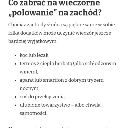
Co zabrać na wieczorne
„polowanie” na zachód?
Chociaż zachody słońca są piękne same w sobie,
kilka dodatków może uczynić wieczór jeszcze
bardziej wyjątkowym:
koc lub leżak,
termos z ciepłą herbatą (albo schłodzonym
winem),
aparat lub smartfon z dobrym trybem
nocnym,
coś do przekąszenia,
ulubione towarzystwo – albo chwila
samotności.