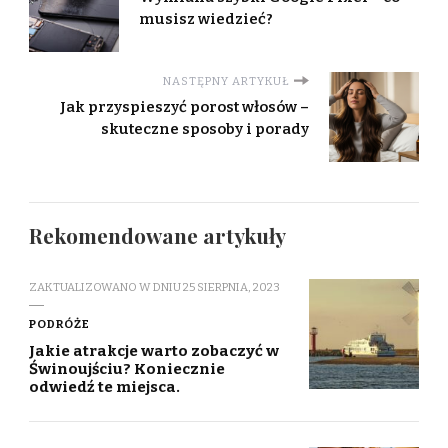
musisz wiedzieć?
NASTĘPNY ARTYKUŁ
Jak przyspieszyć porost włosów –
skuteczne sposoby i porady
Rekomendowane artykuły
ZAKTUALIZOWANO W DNIU
25 SIERPNIA, 2023
PODRÓŻE
Jakie atrakcje warto zobaczyć w
Świnoujściu? Koniecznie
odwiedź te miejsca.