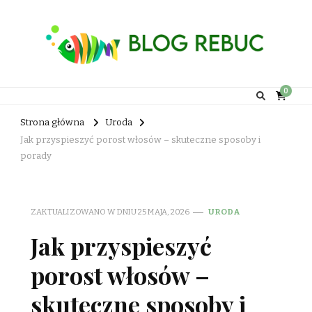
Rebuc Blog
0
Strona główna
Uroda
Jak przyspieszyć porost włosów – skuteczne sposoby i
porady
ZAKTUALIZOWANO W DNIU
25 MAJA, 2026
URODA
Jak przyspieszyć
porost włosów –
skuteczne sposoby i