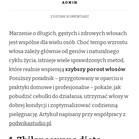
ADMIN
DO
ZOSTAW KOMENTARZ
JAK
PRZYSPIESZYĆ
Marzenie o długich, gęstych i zdrowych włosach
POROST
WŁOSÓW
jest wspólne dla wielu osób. Choć tempo wzrostu
–
włosa zależy głównie od genów i naturalnego
SKUTECZNE
SPOSOBY
cyklu życia, istnieje wiele sprawdzonych metod,
I
które realnie wspierają
szybszy porost włosów
.
PORADY
Poniższy poradnik – przygotowany w oparciu o
praktyki domowe i profesjonalne – pokaże, jak
pobudzić cebulki do działania, utrzymać włosy w
dobrej kondycji i zoptymalizować codzienną
pielęgnację. Artykuł napisany przy współpracy z
podwikastudio.pl
.