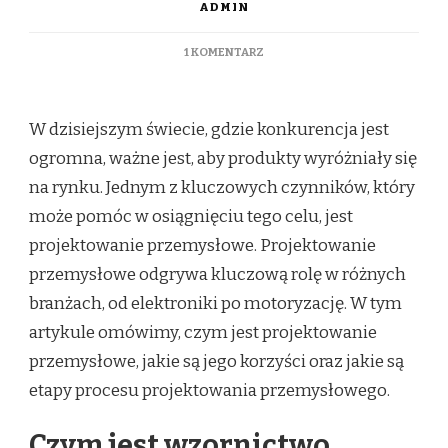
ADMIN
DO
1 KOMENTARZ
WZORNICTWO
PRZEMYSŁOWE.
PODSTAWOWE
W dzisiejszym świecie, gdzie konkurencja jest
INFORMCJE.
ogromna, ważne jest, aby produkty wyróżniały się
na rynku. Jednym z kluczowych czynników, który
może pomóc w osiągnięciu tego celu, jest
projektowanie przemysłowe. Projektowanie
przemysłowe odgrywa kluczową rolę w różnych
branżach, od elektroniki po motoryzację. W tym
artykule omówimy, czym jest projektowanie
przemysłowe, jakie są jego korzyści oraz jakie są
etapy procesu projektowania przemysłowego.
Czym jest wzornictwo