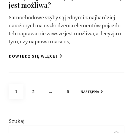
jest możliwa?
Samochodowe szyby są jednymi z najbardziej
narażonych na uszkodzenia elementów pojazdu.
Ich naprawa nie zawsze jest możliwa, a decyzja o
tym, czy naprawa ma sens, …
DOWIEDZ SIĘ WIĘCEJ
Stronicowanie
STRONA
STRONA
STRONA
1
2
…
6
NASTĘPNA
wpisów
Szukaj