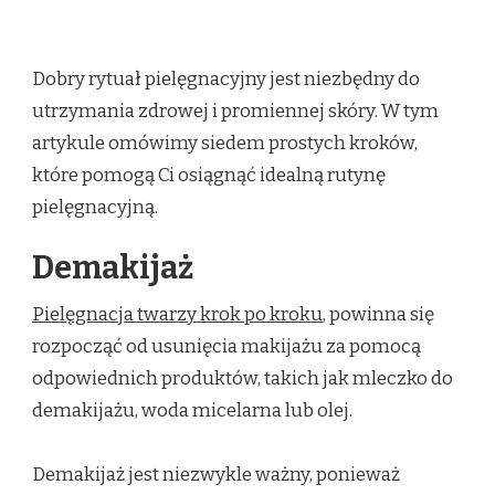
7
PROSTYCH
KROKÓW
Dobry rytuał pielęgnacyjny jest niezbędny do
DO
IDEALNEJ
utrzymania zdrowej i promiennej skóry. W tym
PIELĘGNACJI
artykule omówimy siedem prostych kroków,
TWARZY
które pomogą Ci osiągnąć idealną rutynę
pielęgnacyjną.
Demakijaż
Pielęgnacja twarzy krok po kroku
, powinna się
rozpocząć od usunięcia makijażu za pomocą
odpowiednich produktów, takich jak mleczko do
demakijażu, woda micelarna lub olej.
Demakijaż jest niezwykle ważny, ponieważ