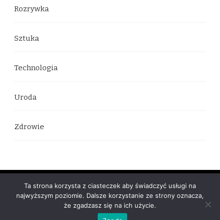
Rozrywka
Sztuka
Technologia
Uroda
Zdrowie
© prawa autorskie2026
Rebuc Blog
. Wszelkie prawa
Ta strona korzysta z ciasteczek aby świadczyć usługi na
najwyższym poziomie. Dalsze korzystanie ze strony oznacza,
zastrzeżone.
Yummy Recipe | Stworzony przez
Blossom
że zgadzasz się na ich użycie.
Themes
.Zasilana przez:
WordPress
.