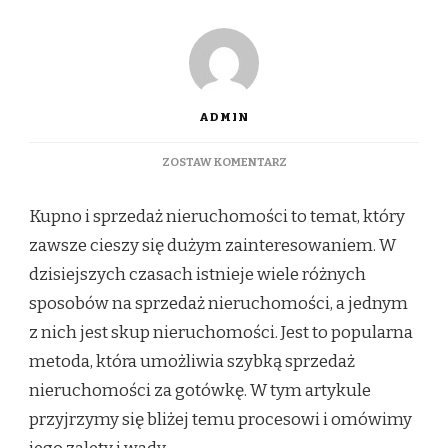
ADMIN
DO
ZOSTAW KOMENTARZ
SKUP
NIERUCHOMOŚCI
Kupno i sprzedaż nieruchomości to temat, który
–
CZY
zawsze cieszy się dużym zainteresowaniem. W
TO
dzisiejszych czasach istnieje wiele różnych
DOBRY
SPOSÓB
sposobów na sprzedaż nieruchomości, a jednym
NA
z nich jest skup nieruchomości. Jest to popularna
SZYBKI
ZYSK?
metoda, która umożliwia szybką sprzedaż
nieruchomości za gotówkę. W tym artykule
przyjrzymy się bliżej temu procesowi i omówimy