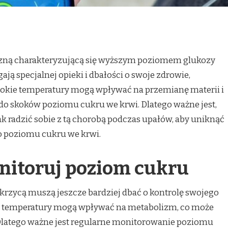
czną charakteryzującą się wyższym poziomem glukozy
ją specjalnej opieki i dbałości o swoje zdrowie,
sokie temperatury mogą wpływać na przemianę materii i
o skoków poziomu cukru we krwi. Dlatego ważne jest,
ak radzić sobie z tą chorobą podczas upałów, aby uniknąć
o poziomu cukru we krwi.
nitoruj poziom cukru
krzycą muszą jeszcze bardziej dbać o kontrolę swojego
e temperatury mogą wpływać na metabolizm, co może
Dlatego ważne jest regularne monitorowanie poziomu