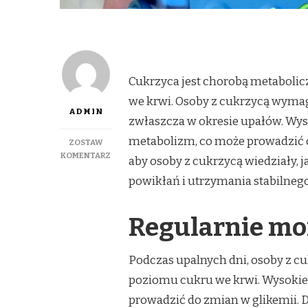
Cukrzyca jest chorobą metaboli
we krwi. Osoby z cukrzycą wymaga
ADMIN
zwłaszcza w okresie upałów. Wy
metabolizm, co może prowadzić d
ZOSTAW
DO
KOMENTARZ
aby osoby z cukrzycą wiedziały, j
JAK
powikłań i utrzymania stabilneg
RADZIĆ
SOBIE
Z
Regularnie mo
CUKRZYCĄ
PODCZAS
UPAŁÓW?
Podczas upalnych dni, osoby z cu
poziomu cukru we krwi. Wysoki
prowadzić do zmian w glikemii. 