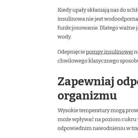
Kiedy upały skłaniają nas do sch
insulinowa nie jest wodoodporna
funkcjonowanie. Dlatego ważne j
wody.
Odepnięcie
pompy insulinowej
n
chwilowego klasycznego sposobu 
Zapewniaj odp
organizmu
Wysokie temperatury mogą prowa
może wpływać na poziom cukru we
odpowiednim nawodnieniu w trakc