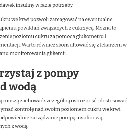
awek insuliny w razie potrzeby.
ukru we krwi pozwoli zareagować na ewentualne
tąpieniu powikłań związanych z cukrzycą. Można to
rzenie poziomu cukru za pomocą glukometru i
entacji. Warto również skonsultować się z lekarzem w
lanu monitorowania glikemii.
rzystaj z pompy
ad wodą
cą muszą zachować szczególną ostrożność i dostosować
rzymać kontrolę nad swoim poziomem cukru we krwi.
 odpowiednie zarządzanie pompą insulinową,
nych z wodą.