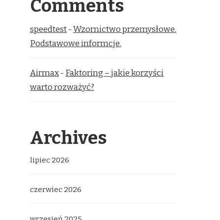
Comments
speedtest
-
Wzornictwo przemysłowe.
Podstawowe informcje.
Airmax
-
Faktoring – jakie korzyści
warto rozważyć?
Archives
lipiec 2026
czerwiec 2026
wrzesień 2025