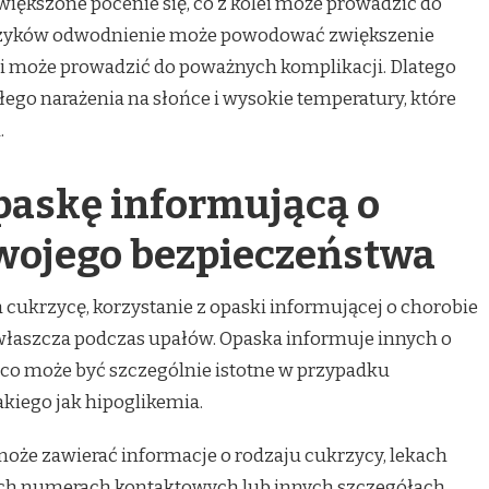
ększone pocenie się, co z kolei może prowadzić do
rzyków odwodnienie może powodować zwiększenie
ei może prowadzić do poważnych komplikacji. Dlatego
łego narażenia na słońce i wysokie temperatury, które
.
paskę informującą o
swojego bezpieczeństwa
cukrzycę, korzystanie z opaski informującej o chorobie
łaszcza podczas upałów. Opaska informuje innych o
, co może być szczególnie istotne w przypadku
akiego jak hipoglikemia.
oże zawierać informacje o rodzaju cukrzycy, lekach
ch numerach kontaktowych lub innych szczegółach,