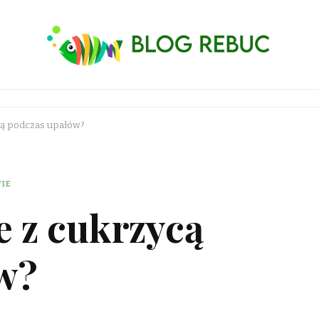
ycą podczas upałów?
IE
e z cukrzycą
w?