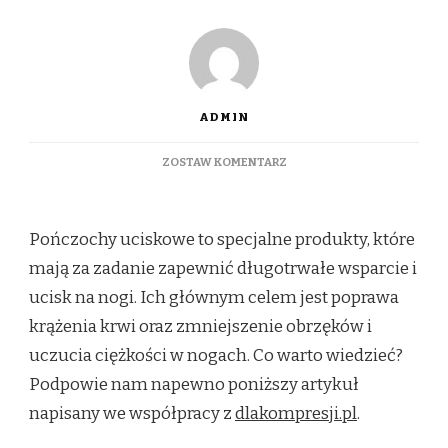
ADMIN
DO
ZOSTAW KOMENTARZ
POŃCZOCHY
UCISKOWE
–
Pończochy uciskowe to specjalne produkty, które
CZYM
SĄ
mają za zadanie zapewnić długotrwałe wsparcie i
I
ucisk na nogi. Ich głównym celem jest poprawa
ILE
CZASU
krążenia krwi oraz zmniejszenie obrzęków i
NALEŻY
JE
uczucia ciężkości w nogach. Co warto wiedzieć?
NOSIĆ?
Podpowie nam napewno poniższy artykuł
napisany we współpracy z
dlakompresji.pl
.