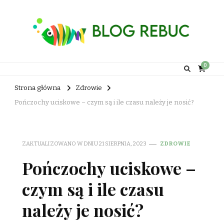
Rebuc Blog
0
Strona główna
Zdrowie
Pończochy uciskowe – czym są i ile czasu należy je nosić?
ZAKTUALIZOWANO W DNIU
21 SIERPNIA, 2023
ZDROWIE
Pończochy uciskowe –
czym są i ile czasu
należy je nosić?