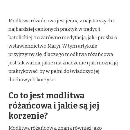
MODLITWA
RÓŻAŃCOWA:
DLACZEGO
Modlitwa różańcowa jest jedną z najstarszych i
WARTO
SIĘ
najbardziej cenionych praktyk w tradycji
MODLIĆ
katolickiej. To zarówno medytacja, jak i prośba o
RÓŻAŃCEM?
wstawiennictwo Maryi. W tym artykule
przyjrzymy się, dlaczego modlitwa różańcowa
jest tak ważna, jakie ma znaczenie i jak można ją
praktykować, by w pełni doświadczyć jej
duchowych korzyści.
Co to jest modlitwa
różańcowa i jakie są jej
korzenie?
Modlitwa różańcowa, znana również jako