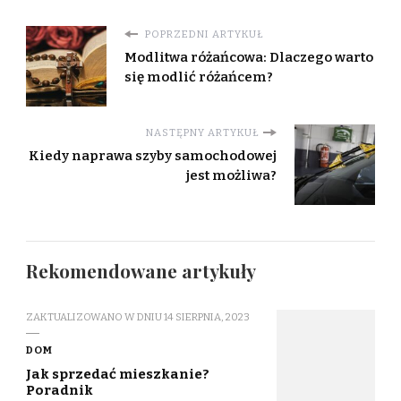
POPRZEDNI ARTYKUŁ
Modlitwa różańcowa: Dlaczego warto
się modlić różańcem?
NASTĘPNY ARTYKUŁ
Kiedy naprawa szyby samochodowej
jest możliwa?
Rekomendowane artykuły
ZAKTUALIZOWANO W DNIU
14 SIERPNIA, 2023
DOM
Jak sprzedać mieszkanie?
Poradnik