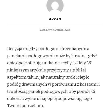
ADMIN
DO
ZOSTAW KOMENTARZ
CZY
WYBRAĆ
PODŁOGI
Decyzja między podłogami drewnianymi a
DREWNIANE
CZY
panelami podłogowymi może być trudna, gdyż
PANELE
obie opcje oferują unikalne cechy i zalety. W
PODŁOGOWE?
ANALIZA
niniejszym artykule przyjrzymy się bliżej
CECH
I
aspektom takim jak naturalny urok i ciepło
ZALET
podłóg drewnianych w porównaniu z kosztami i
trwałością paneli podłogowych, aby pomóc Ci
dokonać wyboru najlepiej odpowiadającego
Twoim potrzebom.