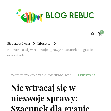
Rebuc Blog
0
Strona główna
Lifestyle.
Nie wtracaj się w nieswoje sprawy: Szacunek dla granic
osobistych
ZAKTUALIZOWANO W DNIU
16 LUTEGO, 2024
LIFESTYLE.
Nie wtracaj się w
nieswoje sprawy:
Szacunek dla granic