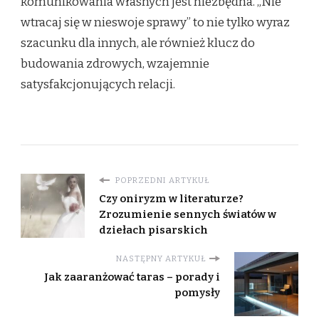
komunikowania własnych jest niezbędna. „Nie
wtracaj się w nieswoje sprawy” to nie tylko wyraz
szacunku dla innych, ale również klucz do
budowania zdrowych, wzajemnie
satysfakcjonujących relacji.
POPRZEDNI ARTYKUŁ
Czy oniryzm w literaturze?
Zrozumienie sennych światów w
dziełach pisarskich
NASTĘPNY ARTYKUŁ
Jak zaaranżować taras – porady i
pomysły