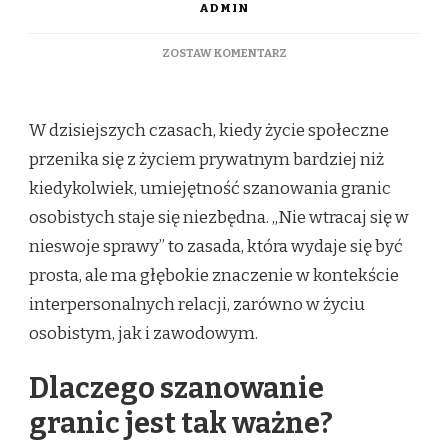
ADMIN
DO
ZOSTAW KOMENTARZ
NIE
WTRACAJ
SIĘ
W dzisiejszych czasach, kiedy życie społeczne
W
NIESWOJE
przenika się z życiem prywatnym bardziej niż
SPRAWY:
kiedykolwiek, umiejętność szanowania granic
SZACUNEK
DLA
osobistych staje się niezbędna. „Nie wtracaj się w
GRANIC
OSOBISTYCH
nieswoje sprawy” to zasada, która wydaje się być
prosta, ale ma głębokie znaczenie w kontekście
interpersonalnych relacji, zarówno w życiu
osobistym, jak i zawodowym.
Dlaczego szanowanie
granic jest tak ważne?