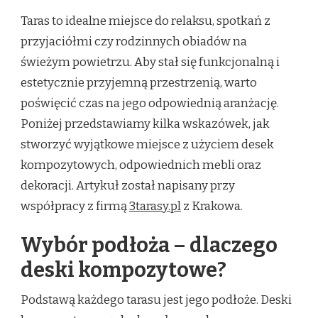
TARAS
Taras to idealne miejsce do relaksu, spotkań z
–
PORADY
przyjaciółmi czy rodzinnych obiadów na
I
świeżym powietrzu. Aby stał się funkcjonalną i
POMYSŁY
estetycznie przyjemną przestrzenią, warto
poświęcić czas na jego odpowiednią aranżację.
Poniżej przedstawiamy kilka wskazówek, jak
stworzyć wyjątkowe miejsce z użyciem desek
kompozytowych, odpowiednich mebli oraz
dekoracji. Artykuł został napisany przy
współpracy z firmą
3tarasy.pl
z Krakowa.
Wybór podłoża – dlaczego
deski kompozytowe?
Podstawą każdego tarasu jest jego podłoże. Deski